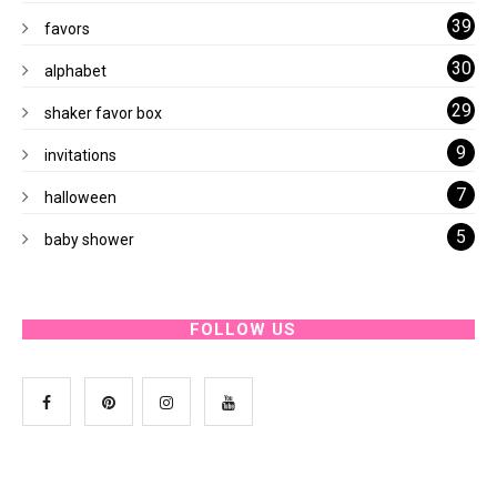
39
favors
30
alphabet
29
shaker favor box
9
invitations
7
halloween
5
baby shower
FOLLOW US