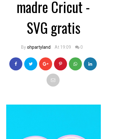
madre Cricut -
SVG gratis
By
ohpartyland
At 19:09
0